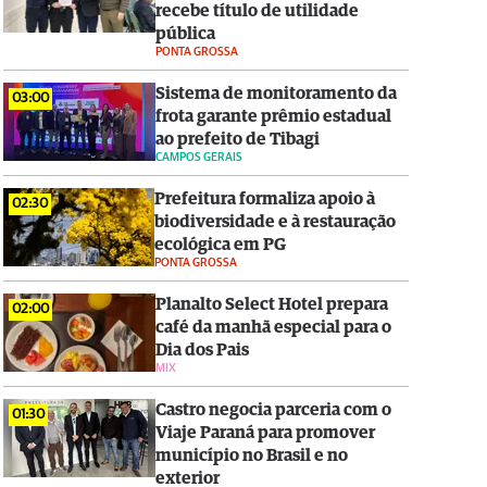
recebe título de utilidade
pública
PONTA GROSSA
Sistema de monitoramento da
03:00
frota garante prêmio estadual
ao prefeito de Tibagi
CAMPOS GERAIS
Prefeitura formaliza apoio à
02:30
biodiversidade e à restauração
ecológica em PG
PONTA GROSSA
Planalto Select Hotel prepara
02:00
café da manhã especial para o
Dia dos Pais
MIX
Castro negocia parceria com o
01:30
Viaje Paraná para promover
município no Brasil e no
exterior