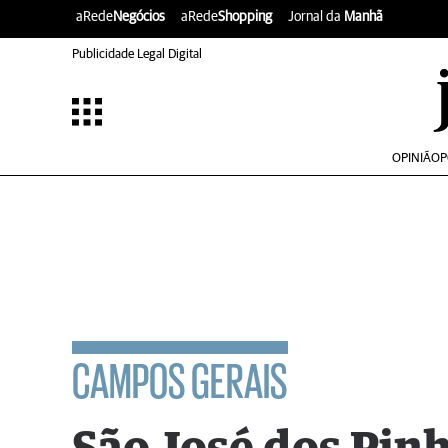
aRede
Negócios
aRede
Shopping
Jornal da
Manhã
Publicidade Legal Digital
OPINIÃO
P
CAMPOS GERAIS