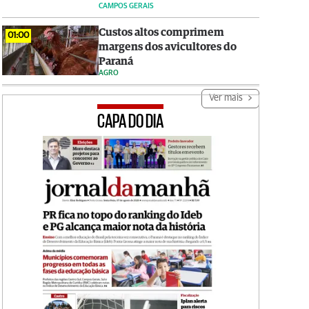
CAMPOS GERAIS
Custos altos comprimem
01:00
margens dos avicultores do
Paraná
AGRO
Ver mais
CAPA DO DIA