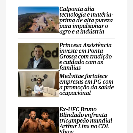
Calponta alia
tecnologia e matéria-
prima de alta pureza
para impulsionar o
agro e a indústria
Princesa Assistência
investe em Ponta
Grossa com tradição
e cuidado com as
famílias
Medvitae fortalece
empresas em PG com
a promoção da saúde
ocupacional
Ex-UFC Bruno
Blindado enfrenta
tricampeão mundial
Arthur Lins no CDL
Show