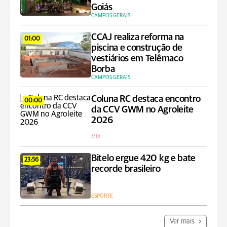
Goiás
CAMPOS GERAIS
CCAJ realiza reforma na
01:00
piscina e construção de
vestiários em Telêmaco
Borba
CAMPOS GERAIS
Coluna RC destaca encontro
00:00
da CCV GWM no Agroleite
2026
MIX
Bitelo ergue 420 kg e bate
23:56
recorde brasileiro
ESPORTE
Ver mais