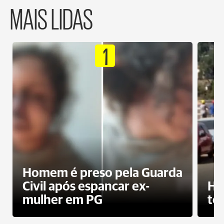
MAIS LIDAS
1
Homem é preso pela Guarda
Civil após espancar ex-
Ho
mulher em PG
te