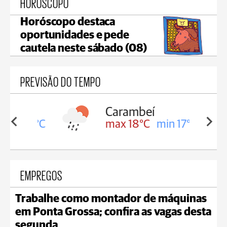
HORÓSCOPO
Horóscopo destaca
oportunidades e pede
cautela neste sábado (08)
PREVISÃO DO TEMPO
Carambeí
in 18°C
max 18°C
min 17°C
EMPREGOS
Trabalhe como montador de máquinas
em Ponta Grossa; confira as vagas desta
segunda