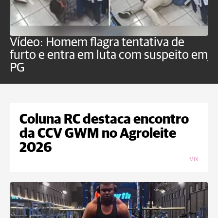
Vídeo: Homem flagra tentativa de
B
furto e entra em luta com suspeito em
j
PG
Coluna RC destaca encontro
da CCV GWM no Agroleite
2026
MIX