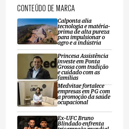
CONTEÚDO DE MARCA
Calponta alia
tecnologia e matéria-
prima de alta pureza
para impulsionar o
agro e a indústria
Princesa Assistência
investe em Ponta
Grossa com tradição
e cuidado com as
famílias
Medvitae fortalece
empresas em PG com
a promoção da saúde
ocupacional
Ex-UFC Bruno
Blindado enfrenta