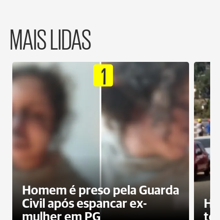
MAIS LIDAS
1
Homem é preso pela Guarda
Civil após espancar ex-
Ho
mulher em PG
te