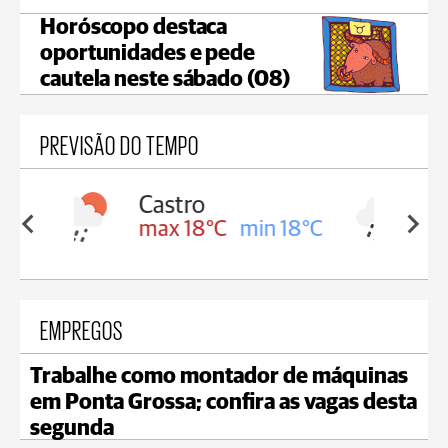
Horóscopo destaca
oportunidades e pede
cautela neste sábado (08)
PREVISÃO DO TEMPO
Carambeí
in 18°C
max 18°C
min 17°C
EMPREGOS
Trabalhe como montador de máquinas
em Ponta Grossa; confira as vagas desta
segunda