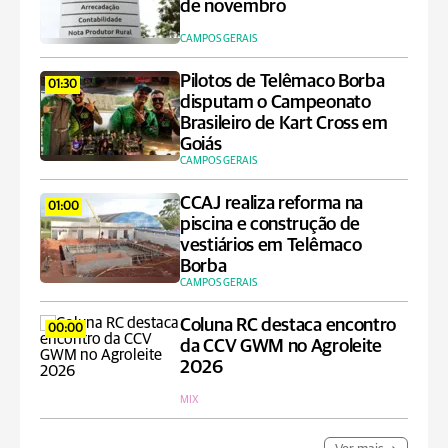
de novembro
CAMPOS GERAIS
Pilotos de Telêmaco Borba
01:30
disputam o Campeonato
Brasileiro de Kart Cross em
Goiás
CAMPOS GERAIS
CCAJ realiza reforma na
01:00
piscina e construção de
vestiários em Telêmaco
Borba
CAMPOS GERAIS
Coluna RC destaca encontro
00:00
da CCV GWM no Agroleite
2026
MIX