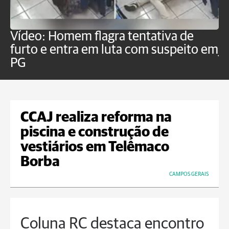
Vídeo: Homem flagra tentativa de
B
furto e entra em luta com suspeito em
j
PG
CCAJ realiza reforma na
piscina e construção de
vestiários em Telêmaco
Borba
CAMPOS GERAIS
Coluna RC destaca encontro