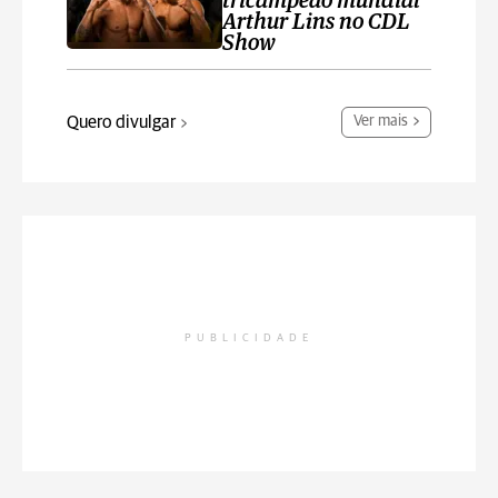
tricampeão mundial
Arthur Lins no CDL
Show
Quero divulgar
Ver mais
PUBLICIDADE