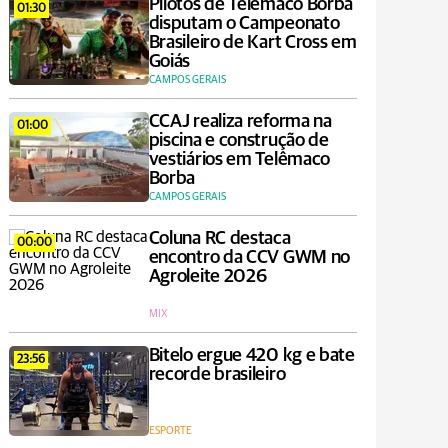
Pilotos de Telêmaco Borba
01:30
disputam o Campeonato
Brasileiro de Kart Cross em
Goiás
CAMPOS GERAIS
CCAJ realiza reforma na
01:00
piscina e construção de
vestiários em Telêmaco
Borba
CAMPOS GERAIS
Coluna RC destaca
00:00
encontro da CCV GWM no
Agroleite 2026
MIX
Bitelo ergue 420 kg e bate
23:56
recorde brasileiro
ESPORTE