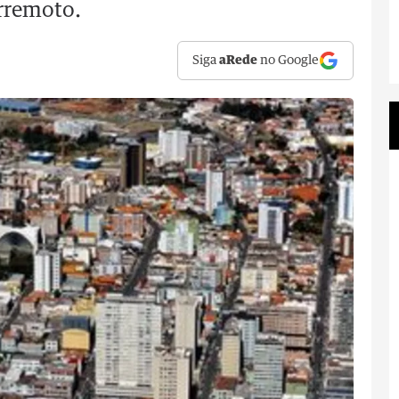
erremoto.
Siga
aRede
no Google