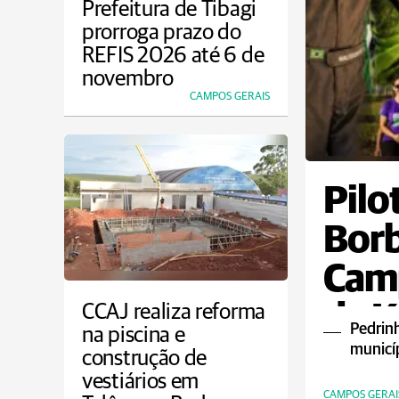
Prefeitura de Tibagi
prorroga prazo do
REFIS 2026 até 6 de
novembro
CAMPOS GERAIS
Pilo
Borb
Camp
de K
CCAJ realiza reforma
Pedrin
na piscina e
municí
construção de
vestiários em
CAMPOS GERAI