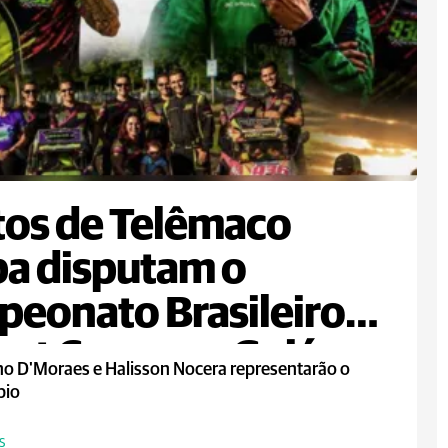
tos de Telêmaco
a disputam o
eonato Brasileiro
art Cross em Goiás
ho D'Moraes e Halisson Nocera representarão o
pio
S