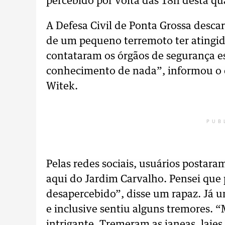
percebido por volta das 18h desta qua
A Defesa Civil de Ponta Grossa descar
de um pequeno terremoto ter atingid
contataram os órgãos de segurança e
conhecimento de nada”, informou o 
Witek.
PUB
Pelas redes sociais, usuários postara
aqui do Jardim Carvalho. Pensei que
desapercebido”, disse um rapaz. Já 
e inclusive sentiu alguns tremores. “
intrigante. Tremeram as janeas, lajes