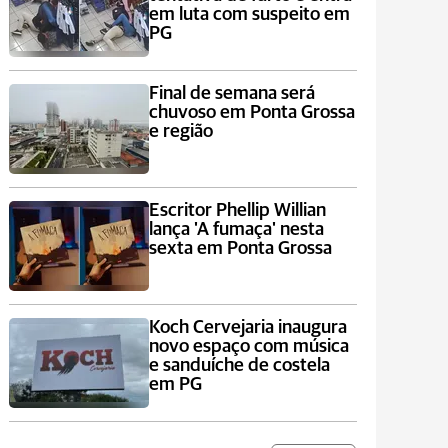
em luta com suspeito em
PG
Final de semana será
chuvoso em Ponta Grossa
e região
Escritor Phellip Willian
lança 'A fumaça' nesta
sexta em Ponta Grossa
Koch Cervejaria inaugura
novo espaço com música
e sanduíche de costela
em PG