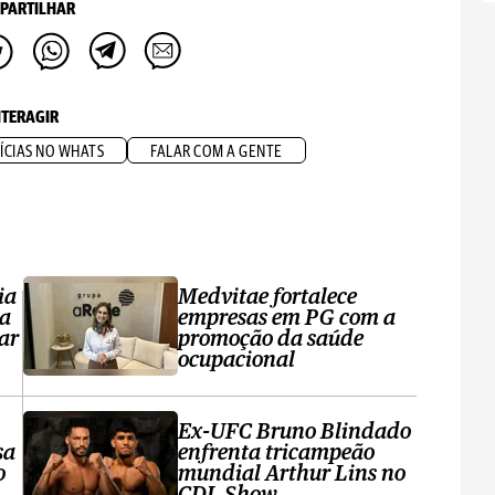
PARTILHAR
NTERAGIR
ÍCIAS NO WHATS
FALAR COM A GENTE
ia
Medvitae fortalece
ta
empresas em PG com a
ar
promoção da saúde
ocupacional
Ex-UFC Bruno Blindado
sa
enfrenta tricampeão
o
mundial Arthur Lins no