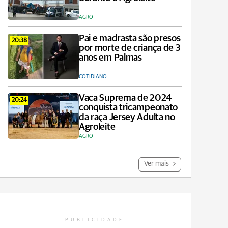
AGRO
Pai e madrasta são presos
20:38
por morte de criança de 3
anos em Palmas
COTIDIANO
Vaca Suprema de 2024
20:24
conquista tricampeonato
da raça Jersey Adulta no
Agroleite
AGRO
Ver mais
PUBLICIDADE