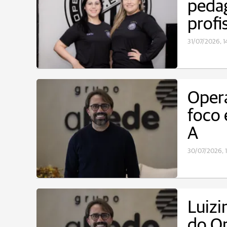
peda
profi
31/07/2026, 1
Operá
foco 
A
30/07/2026, 1
Luizi
do Op