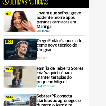
ÚLTIMAS NOTÍCIAS
Jovem que sofreu grave
21:17
acidente morre após
paradas cardíacas em
Maringá
COTIDIANO
Diego Forlán é anunciado
21:06
como novo técnico do
Uruguai
ESPORTE
Família de Teixeira Soares
20:56
cria 'vaquinha' para
manter terapias do
pequeno Miguel
CAMPOS GERAIS
Sebrae/PR conecta
20:43
startups ao agronegócio
durante o Agroleite