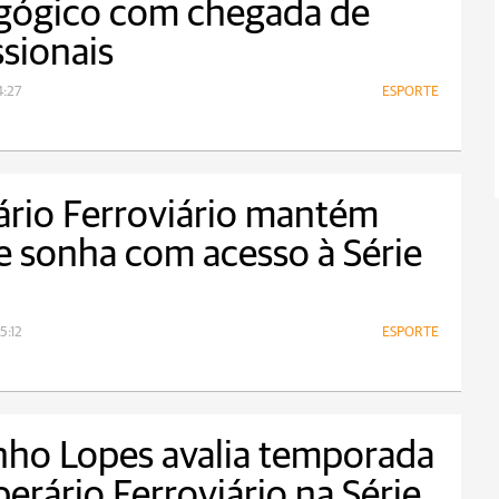
gógico com chegada de
ssionais
4:27
ESPORTE
rio Ferroviário mantém
e sonha com acesso à Série
5:12
ESPORTE
nho Lopes avalia temporada
erário Ferroviário na Série