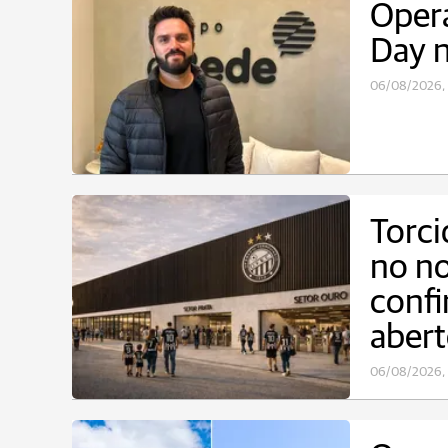
Oper
Day 
06/08/2026, 
Torci
no no
confi
aber
06/08/2026, 