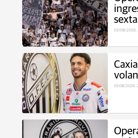
ingre
sext
03/08/2026, 1
Caxia
volan
01/08/2026, 
Operá