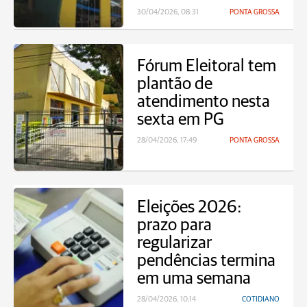
30/04/2026, 08:31
PONTA GROSSA
Fórum Eleitoral tem
plantão de
atendimento nesta
sexta em PG
28/04/2026, 17:49
PONTA GROSSA
Eleições 2026:
prazo para
regularizar
pendências termina
em uma semana
28/04/2026, 10:14
COTIDIANO