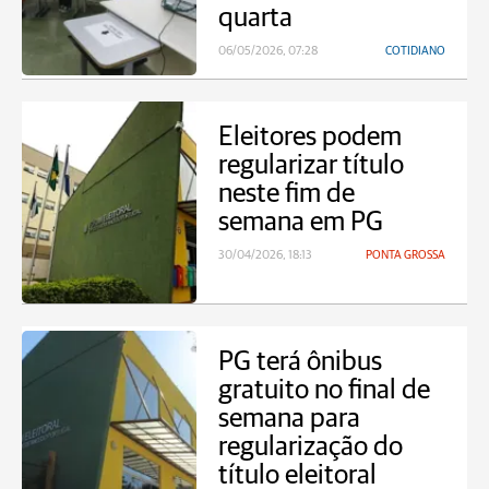
quarta
06/05/2026, 07:28
COTIDIANO
Eleitores podem
regularizar título
neste fim de
semana em PG
30/04/2026, 18:13
PONTA GROSSA
PG terá ônibus
gratuito no final de
semana para
regularização do
título eleitoral