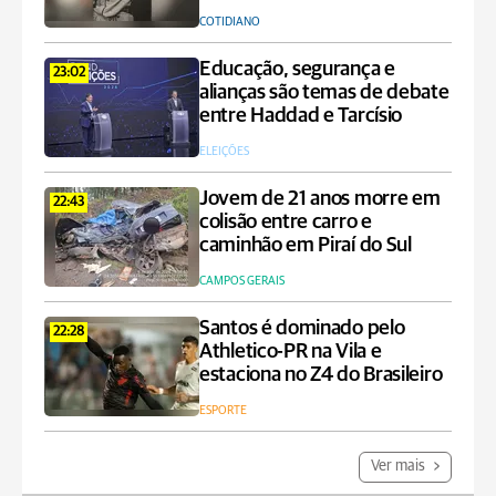
COTIDIANO
Educação, segurança e
23:02
alianças são temas de debate
entre Haddad e Tarcísio
ELEIÇÕES
Jovem de 21 anos morre em
22:43
colisão entre carro e
caminhão em Piraí do Sul
CAMPOS GERAIS
Santos é dominado pelo
22:28
Athletico-PR na Vila e
estaciona no Z4 do Brasileiro
ESPORTE
Ver mais