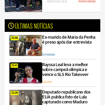
09/05/2024, 16:15
PONTA GROSSA
ÚLTIMAS NOTÍCIAS
Ex-marido de Maria da Penha
23:58
é preso após dar entrevista
COTIDIANO
Rayssa Leal leva a melhor
23:41
sobre campeã olímpica e
vence o SLS Rio Takeover
ESPORTE
Deputado republicano dos
23:26
EUA publica foto de Lula
capturado como Maduro