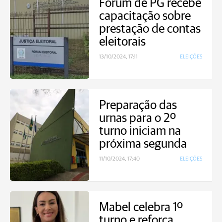
Fórum de PG recebe
capacitação sobre
prestação de contas
eleitorais
13/10/2024, 17:11
ELEIÇÕES
Preparação das
urnas para o 2º
turno iniciam na
próxima segunda
11/10/2024, 17:40
ELEIÇÕES
Mabel celebra 1º
turno e reforça