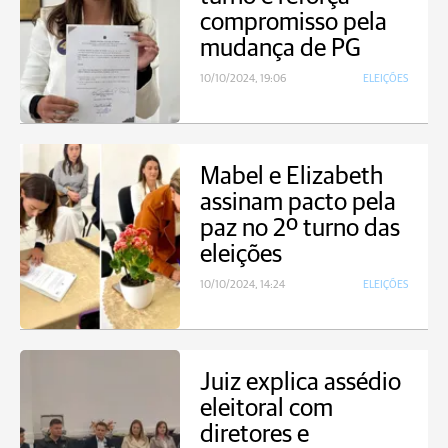
compromisso pela
mudança de PG
10/10/2024, 19:06
ELEIÇÕES
Mabel e Elizabeth
assinam pacto pela
paz no 2º turno das
eleições
10/10/2024, 14:24
ELEIÇÕES
Juiz explica assédio
eleitoral com
diretores e