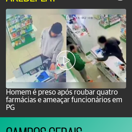
Homem é preso após roubar quatro
H
farmácias e ameaçar funcionários em
e
PG
P