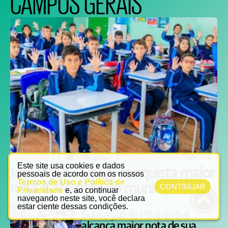
CAMPOS GERAIS
Este site usa cookies e dados
Ideb 2025: Tibagi conquista maior
pessoais de acordo com os nossos
Termos de Uso e Política de
nota da história do município
CONTINUAR
Privacidade
e, ao continuar
navegando neste site, você declara
estar ciente dessas condições.
Educação de Piraí do Sul
alcança maior nota de sua