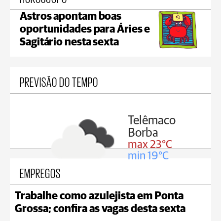
Astros apontam boas
oportunidades para Áries e
Sagitário nesta sexta
PREVISÃO DO TEMPO
êmaco
Reserva
ba
max 22°C
 23°C
min 18°C
 19°C
EMPREGOS
Trabalhe como azulejista em Ponta
Grossa; confira as vagas desta sexta