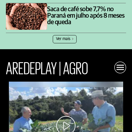
Saca de café sobe 7,7% no
Paraná em julho após 8 meses
de queda
Ver mais
AREDEPLAY | AGRO