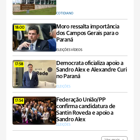
COTIDIANO
Moro ressalta importância
18:00
dos Campos Gerais para o
Paraná
ELEIÇÕES VÍDEOS
Democrata oficializa apoio a
17:58
Sandro Alex e Alexandre Curi
no Paraná
ELEIÇÕES
Federação União/PP
17:54
confirma candidatura de
Santin Roveda e apoio a
Sandro Alex
ELEIÇÕES