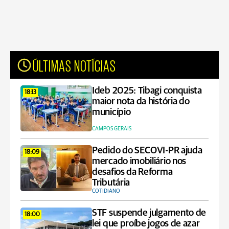
ÚLTIMAS NOTÍCIAS
Ideb 2025: Tibagi conquista
18:13
maior nota da história do
município
CAMPOS GERAIS
Pedido do SECOVI-PR ajuda
18:09
mercado imobiliário nos
desafios da Reforma
Tributária
COTIDIANO
STF suspende julgamento de
18:00
lei que proíbe jogos de azar